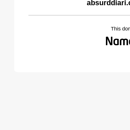
absurddiari
This do