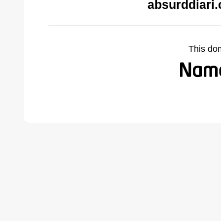
absurddiari
This do